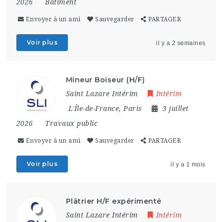
2026
Bâtiment
Envoyer à un ami
Sauvegarder
PARTAGER
Voir plus
il y a 2 semaines
Mineur Boiseur (H/F)
Saint Lazare Intérim
Intérim
L'Île-de-France
,
Paris
3 juillet
2026
Travaux public
Envoyer à un ami
Sauvegarder
PARTAGER
Voir plus
il y a 1 mois
Plâtrier H/F expérimenté
Saint Lazare Intérim
Intérim