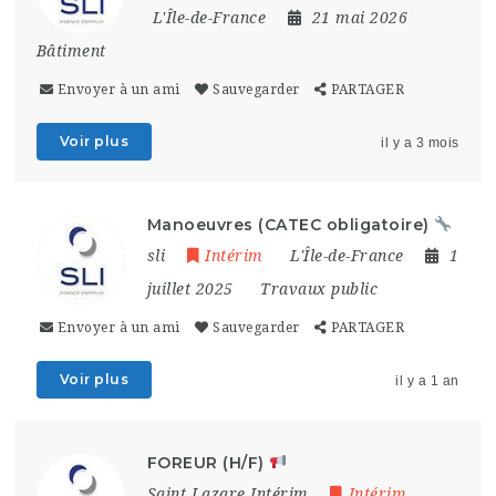
L'Île-de-France
21 mai 2026
Bâtiment
Envoyer à un ami
Sauvegarder
PARTAGER
Voir plus
il y a 3 mois
Manoeuvres (CATEC obligatoire)
sli
Intérim
L'Île-de-France
1
juillet 2025
Travaux public
Envoyer à un ami
Sauvegarder
PARTAGER
Voir plus
il y a 1 an
FOREUR (H/F)
Saint Lazare Intérim
Intérim