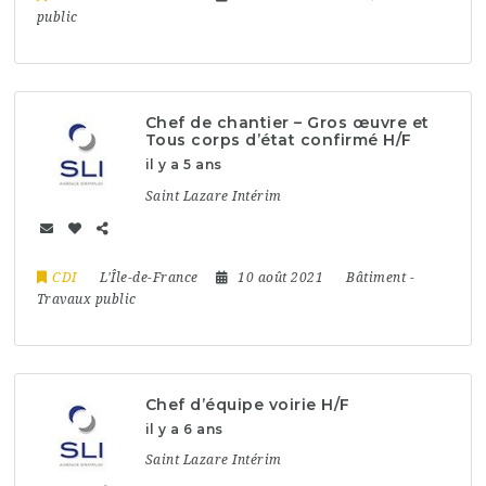
public
Chef de chantier – Gros œuvre et
Tous corps d’état confirmé H/F
il y a 5 ans
Saint Lazare Intérim
CDI
L'Île-de-France
10 août 2021
Bâtiment
-
Travaux public
Chef d’équipe voirie H/F
il y a 6 ans
Saint Lazare Intérim