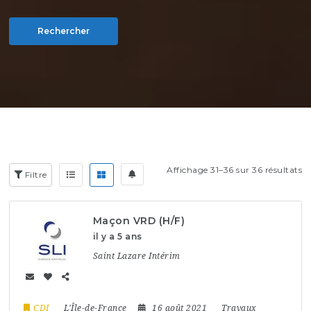
Rechercher
Affichage 31–36 sur 36 résultats
Filtre
Maçon VRD (H/F)
il y a 5 ans
Saint Lazare Intérim
CDI
L'Île-de-France
16 août 2021
Travaux